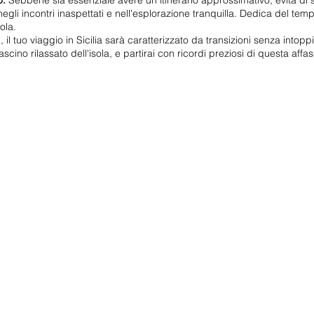
o:
Sebbene sia essenziale avere un itinerario approssimativo, evita di
 negli incontri inaspettati e nell'esplorazione tranquilla. Dedica del tem
ola.
 il tuo viaggio in Sicilia sarà caratterizzato da transizioni senza into
fascino rilassato dell'isola, e partirai con ricordi preziosi di questa af