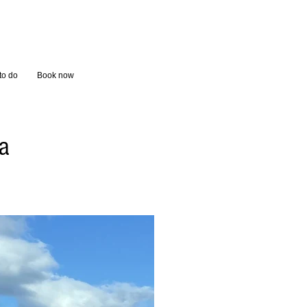
rs.palazzoconsoli@gmail.com
55060
to do
Book now
za