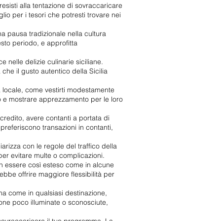
esisti alla tentazione di sovraccaricare
glio per i tesori che potresti trovare nei
a pausa tradizionale nella cultura
sto periodo, e approfitta
 nelle delizie culinarie siciliane.
che il gusto autentico della Sicilia
ta locale, come vestirti modestamente
posto e mostrare apprezzamento per le loro
redito, avere contanti a portata di
 preferiscono transazioni in contanti,
iarizza con le regole del traffico della
e per evitare multe o complicazioni.
non essere così esteso come in alcune
ebbe offrire maggiore flessibilità per
 ma come in qualsiasi destinazione,
 zone poco illuminate o sconosciute,