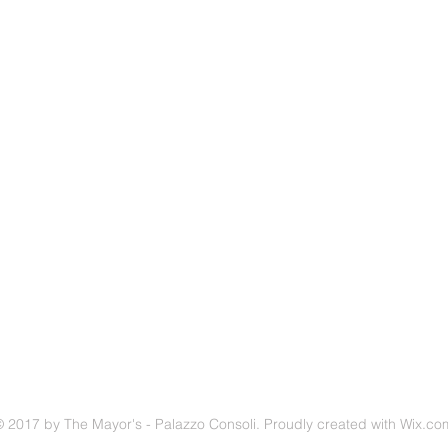
The Mayor's - Palazzo Consoli
Your holiday home in Sicily
ail.com
Corso Vittorio Emanuele 133, 95039
Trecastagni (CT), Italy
Locazione turistica:
CIN IT087050C2EE8XJRH5
CIR 19087050C231100
 2017 by The Mayor's - Palazzo Consoli. Proudly created with
Wix.co