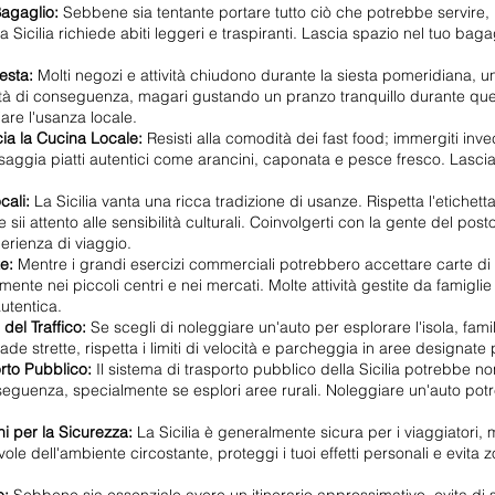
Bagaglio:
Sebbene sia tentante portare tutto ciò che potrebbe servire, r
la Sicilia richiede abiti leggeri e traspiranti. Lascia spazio nel tuo baga
esta:
Molti negozi e attività chiudono durante la siesta pomeridiana, un
ttività di conseguenza, magari gustando un pranzo tranquillo durante que
are l'usanza locale.
cia la Cucina Locale:
Resisti alla comodità dei fast food; immergiti invece
assaggia piatti autentici come arancini, caponata e pesce fresco. Lascia 
cali:
La Sicilia vanta una ricca tradizione di usanze. Rispetta l'etichet
, e sii attento alle sensibilità culturali. Coinvolgerti con la gente del 
erienza di viaggio.
te:
Mentre i grandi esercizi commerciali potrebbero accettare carte di c
ente nei piccoli centri e nei mercati. Molte attività gestite da famiglie
utentica.
del Traffico:
Se scegli di noleggiare un'auto per esplorare l'isola, famil
trade strette, rispetta i limiti di velocità e parcheggia in aree designat
orto Pubblico:
Il sistema di trasporto pubblico della Sicilia potrebbe 
onseguenza, specialmente se esplori aree rurali. Noleggiare un'auto potr
i per la Sicurezza:
La Sicilia è generalmente sicura per i viaggiatori,
ole dell'ambiente circostante, proteggi i tuoi effetti personali e evita