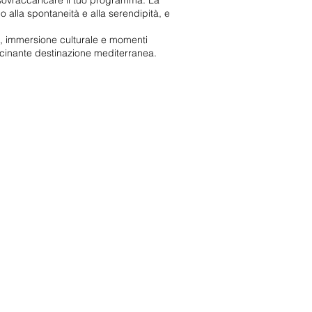
 sovraccaricare il tuo programma. La
po alla spontaneità e alla serendipità, e
ppi, immersione culturale e momenti
fascinante destinazione mediterranea.