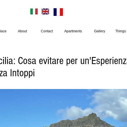
E-mail:
themayo
nts in Sicily
Tel. +3934839
lace
About
Contact
Apartments
Gallery
Things 
cilia: Cosa evitare per un'Esperien
za Intoppi