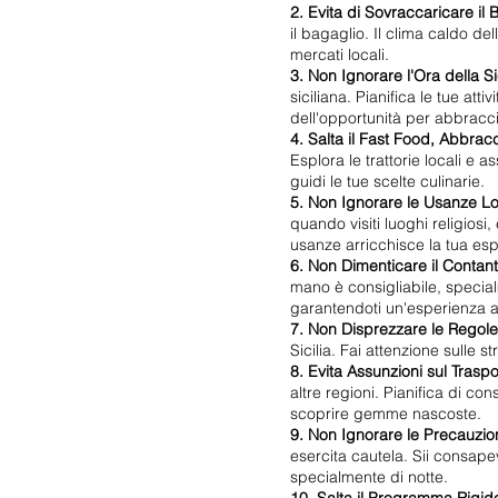
2. Evita di Sovraccaricare il 
il bagaglio. Il clima caldo del
mercati locali.
3. Non Ignorare l'Ora della Si
siciliana. Pianifica le tue a
dell'opportunità per abbracci
4. Salta il Fast Food, Abbrac
Esplora le trattorie locali e 
guidi le tue scelte culinarie.
5. Non Ignorare le Usanze Lo
quando visiti luoghi religiosi
usanze arricchisce la tua esp
6. Non Dimenticare il Contan
mano è consigliabile, specialm
garantendoti un'esperienza a
7. Non Disprezzare le Regole 
Sicilia. Fai attenzione sulle s
8. Evita Assunzioni sul Trasp
altre regioni. Pianifica di c
scoprire gemme nascoste.
9. Non Ignorare le Precauzion
esercita cautela. Sii consapev
specialmente di notte.