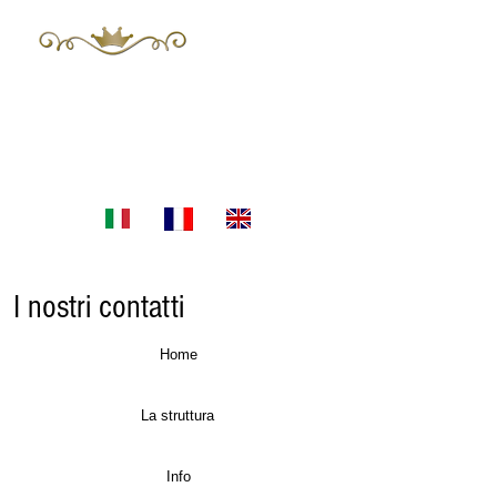
The Mayor 's
Luxury Apartments in Sicily
E-mail:
themayors.palazzoconsoli@gmail.com
Tel.
+393483955060
I nostri contatti
Home
La struttura
Info