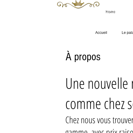
Luxury Apartme
The Mayor 's
Home
Accueil
Le pal
À propos
Une nouvelle 
comme chez s
Chez nous vous trouv
gamme, avec prix rais