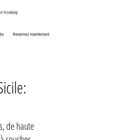
rs.palazzoconsoli@gmail.com
ne booking
55060
tés
Reservez maintenant
icile:
, de haute
 à coucher.