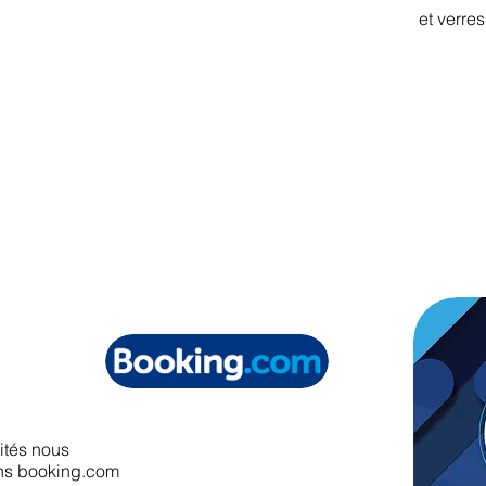
et verres
ités nous
ans booking.com