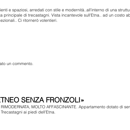
nti e spaziosi, arredati con stile e modernità..all'interno di una strut
zza principale di trecastagni. Vista incantevole sull'Etna.. ad un costo
ionali.. Ci ritornerò volentieri.
ciato un commento.
ETNEO SENZA FRONZOLI»
IMODERNATA, MOLTO AFFASCINANTE. Appartamento dotato di servizi e
 Trecastagni ai piedi dell'Etna.